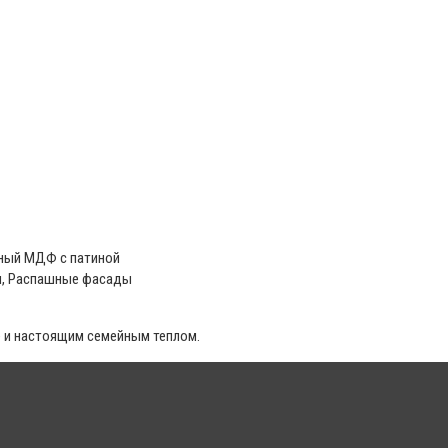
еный МДФ с патиной
, Распашные фасады
е и настоящим семейным теплом.