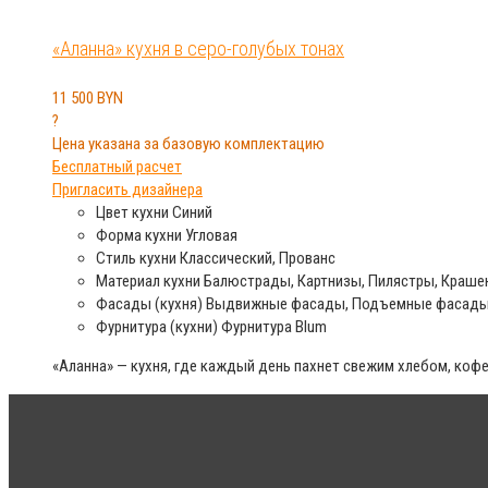
«Аланна» кухня в серо-голубых тонах
11 500
BYN
?
Цена указана за базовую комплектацию
Бесплатный расчет
Пригласить дизайнера
Цвет кухни
Синий
Форма кухни
Угловая
Стиль кухни
Классический, Прованс
Материал кухни
Балюстрады, Картнизы, Пилястры, Краш
Фасады (кухня)
Выдвижные фасады, Подъемные фасады
Фурнитура (кухни)
Фурнитура Blum
«Аланна» — кухня, где каждый день пахнет свежим хлебом, коф