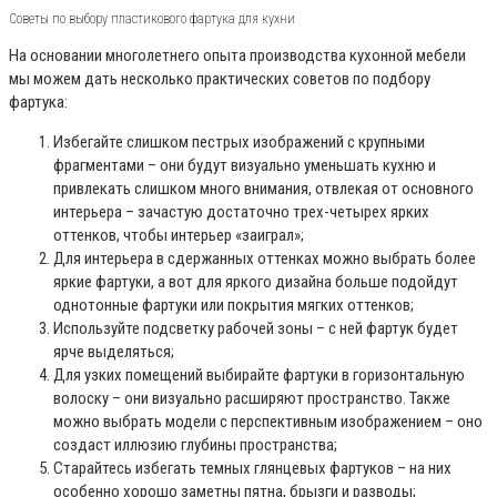
Советы по выбору пластикового фартука для кухни
На основании многолетнего опыта производства кухонной мебели
мы можем дать несколько практических советов по подбору
фартука:
Избегайте слишком пестрых изображений с крупными
фрагментами – они будут визуально уменьшать кухню и
привлекать слишком много внимания, отвлекая от основного
интерьера – зачастую достаточно трех-четырех ярких
оттенков, чтобы интерьер «заиграл»;
Для интерьера в сдержанных оттенках можно выбрать более
яркие фартуки, а вот для яркого дизайна больше подойдут
однотонные фартуки или покрытия мягких оттенков;
Используйте подсветку рабочей зоны – с ней фартук будет
ярче выделяться;
Для узких помещений выбирайте фартуки в горизонтальную
волоску – они визуально расширяют пространство. Также
можно выбрать модели с перспективным изображением – оно
создаст иллюзию глубины пространства;
Старайтесь избегать темных глянцевых фартуков – на них
особенно хорошо заметны пятна, брызги и разводы;