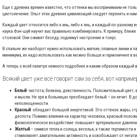
Еще с древних времен известно, что оттенки мы воспринимаем не толь
цветолечение. Опыт этих древних цивилизаций следует перенять и нам.
Каждый цвет относится либо к инь, либо к янь, и каждый по-разному 
наука Фэн-шуй научит вас правильно комбинировать. К примеру, ближе
столовой. Они оживят беседу, поднимут настроение и тонус.
В спальне же наоборот нужно использовать мягкие, плавные линии и п
минимума, их надо использовать как можно больше и гармоничнее в ва
А теперь о всей палитре немного подробнее и каким образом каждый в
Всякий цвет уже всё говорит сам за себя, вот наприме
Белый
: чистота, белизна, девственность. Положительный цве
и мысли. Не зря в больницах преобладает белый – он лечит. В д
неполноценности.
Красный
обладает большой энергетикой. Это оттенок жары, стра
деспота. Помимо влияния на характер человека, красный положи
физиологическое воздействие: повышает артериальное давление
Желтый
– символ тепла и солнца, веселья, а также терпимости 
стимулирует двигательную активность и освобождает от негати