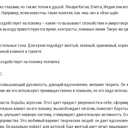
ко глазами, но также телом и душой. Лекари Китая, Египта, Индии они 
 Например, всем известны такие понятия, как «инь-ян» и «Фэн-шуй»
воздействует на психику — какие-то вызывают спокойствие и умиротворе
 к выходу приветствуются яркие, контрасты, ломаные линии. Такую же ц
астельные тона. Для кухни подойдут желтый, зеленый, оранжевый, корич
нной комнате и туалете.
оздействует на психику человека.
р:
т, возвышающий духовность, дающий вдохновение, желание творить. Он
оме же его используют преимущественно в спальнях, но его надо исполь
сти, борьбы, агрессии. Этот цвет придаст уверенности в себе, сформир
тельно влияет на его психику: высвобождает негатив, помогает бороть
, улучшает нервную систему, стимулирует двигательную активность. Ег
и упрямства. Это любимый вариант творческих людей: он дает вдохновени
ва. Он идеально пойдет для детской. Еще желтый цвет лечит пищевари