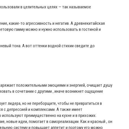
использовали в целительных целях — так называемое
ние, какие-то агрессивность и негатив. А древнекитайская
ветовую гамму можно и нужно использовать в гостиной и
невый тона. А вот оттенки водной стихии сведите до
 заряжает положительными эмоциями и энергией, очищает душу
зовать в сочетании с другими , иначе возникнет ощущение
ует лидера, но не переборщите, чтобы не превратиться в
ся с депрессией и комплексами. А также имеет
о используют преимущественно на кухне и в прихожих.
е, новые идеи, помогает в самореализации. Как и красный , он
тельную систему и повышает аппетит и поэтому его можно